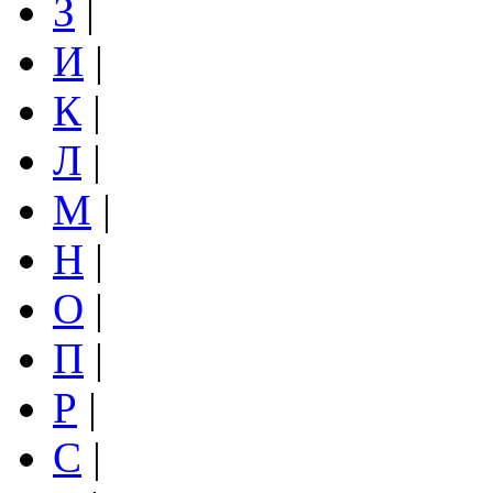
З
|
И
|
К
|
Л
|
М
|
Н
|
О
|
П
|
Р
|
С
|