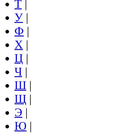
Т
|
У
|
Ф
|
Х
|
Ц
|
Ч
|
Ш
|
Щ
|
Э
|
Ю
|