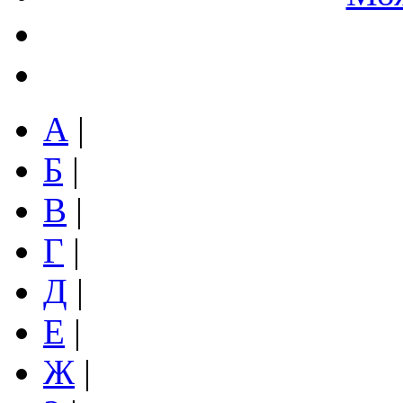
А
|
Б
|
В
|
Г
|
Д
|
Е
|
Ж
|