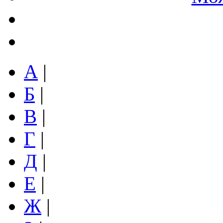
А
|
Б
|
В
|
Г
|
Д
|
Е
|
Ж
|