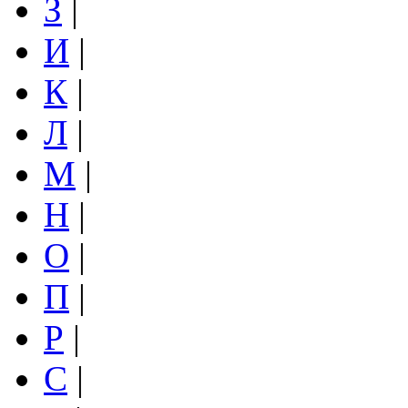
З
|
И
|
К
|
Л
|
М
|
Н
|
О
|
П
|
Р
|
С
|