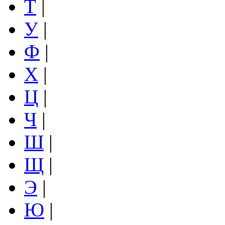
Т
|
У
|
Ф
|
Х
|
Ц
|
Ч
|
Ш
|
Щ
|
Э
|
Ю
|